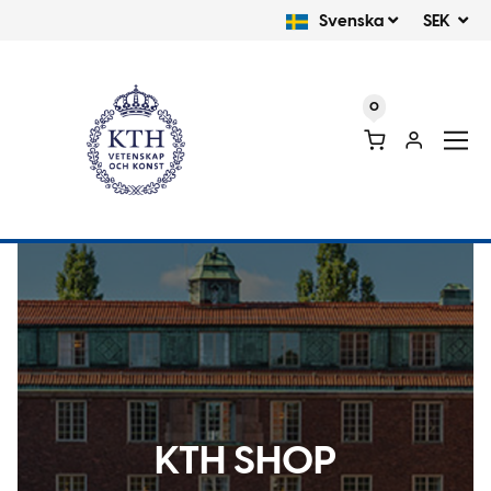
Svenska
SEK
0
KTH
KTH SHOP